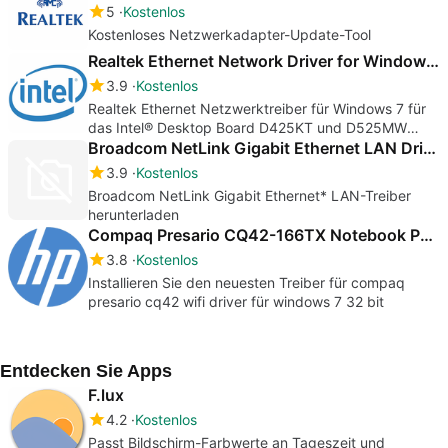
5
Kostenlos
Kostenloses Netzwerkadapter-Update-Tool
Realtek Ethernet Network Driver for Windows 7
3.9
Kostenlos
Realtek Ethernet Netzwerktreiber für Windows 7 für
das Intel® Desktop Board D425KT und D525MW
herunterladen
Broadcom NetLink Gigabit Ethernet LAN Driver
3.9
Kostenlos
Broadcom NetLink Gigabit Ethernet* LAN-Treiber
herunterladen
Compaq Presario CQ42-166TX Notebook PC drivers
3.8
Kostenlos
Installieren Sie den neuesten Treiber für compaq
presario cq42 wifi driver für windows 7 32 bit
Entdecken Sie Apps
F.lux
4.2
Kostenlos
Passt Bildschirm-Farbwerte an Tageszeit und