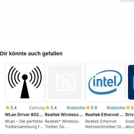
Dir könnte auch gefallen
3.4
Zahlung
3.4
Kostenlos
3.9
Kostenlos
3
WLan Driver 802.11n Rel. 4.80.28.7.zip
Realtek Wireless Driver for Windows 10
Realtek Ethernet Network Driver for Windows 7
Driv
WLan – Die perfekte
Realtek* Wireless-
Realtek Ethernet
Sca
Treibersammlung für
Treiber für
Netzwerktreiber für
aktua
802.11n-Netzwerke
Windows® 10*
Windows 7 für das
Trei